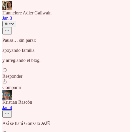
Hannelore Adler Gailwain
Jan 3
Autor
Pausa… sin parar:
apoyando familia
y arreglando el blog.
Responder
Compartir
Kristian Rascón
Jan 4
Así se hará Gonzalo 🙏🏻