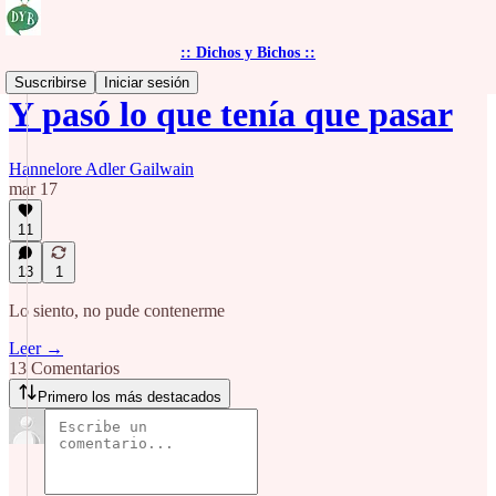
:: Dichos y Bichos ::
Suscribirse
Iniciar sesión
Y pasó lo que tenía que pasar
Hannelore Adler Gailwain
mar 17
11
13
1
Lo siento, no pude contenerme
Leer →
13 Comentarios
Primero los más destacados