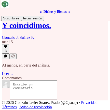
:: Dichos y Bichos ::
Suscribirse
Iniciar sesión
Y coincidimos.
Gonzalo J. Suárez P.
mar 15
3
Al menos, en parte del análisis.
Leer →
Comentarios
© 2026 Gonzalo Javier Suarez Prado (@Gjsuap)
·
Privacidad
∙
Términos
∙
Aviso de recolección