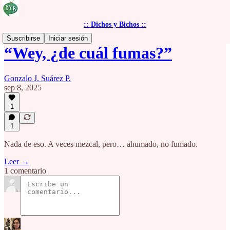
:: Dichos y Bichos ::
Suscribirse
Iniciar sesión
“Wey, ¿de cuál fumas?”
Gonzalo J. Suárez P.
sep 8, 2025
1
1
Nada de eso. A veces mezcal, pero… ahumado, no fumado.
Leer →
1 comentario