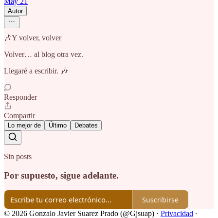
May 21
Autor
🎶Y volver, volver
Volver… al blog otra vez.
Llegaré a escribir. 🎶
Responder
Compartir
Lo mejor de
Último
Debates
Sin posts
Por supuesto, sigue adelante.
Suscribirse
© 2026 Gonzalo Javier Suarez Prado (@Gjsuap)
·
Privacidad
∙