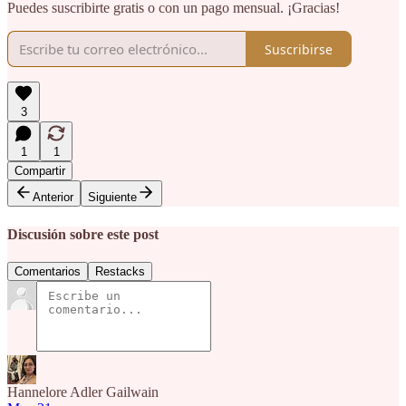
Puedes suscribirte gratis o con un pago mensual. ¡Gracias!
Suscribirse
3
1
1
Compartir
Anterior
Siguiente
Discusión sobre este post
Comentarios
Restacks
Hannelore Adler Gailwain