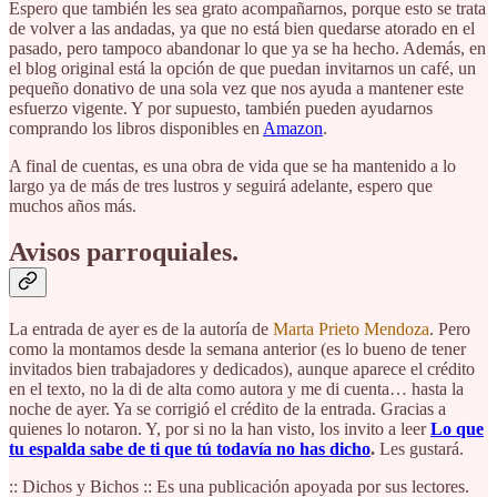
Espero que también les sea grato acompañarnos, porque esto se trata
de volver a las andadas, ya que no está bien quedarse atorado en el
pasado, pero tampoco abandonar lo que ya se ha hecho. Además, en
el blog original está la opción de que puedan invitarnos un café, un
pequeño donativo de una sola vez que nos ayuda a mantener este
esfuerzo vigente. Y por supuesto, también pueden ayudarnos
comprando los libros disponibles en
Amazon
.
A final de cuentas, es una obra de vida que se ha mantenido a lo
largo ya de más de tres lustros y seguirá adelante, espero que
muchos años más.
Avisos parroquiales.
La entrada de ayer es de la autoría de
Marta Prieto Mendoza
. Pero
como la montamos desde la semana anterior (es lo bueno de tener
invitados bien trabajadores y dedicados), aunque aparece el crédito
en el texto, no la di de alta como autora y me di cuenta… hasta la
noche de ayer. Ya se corrigió el crédito de la entrada. Gracias a
quienes lo notaron. Y, por si no la han visto, los invito a leer
Lo que
tu espalda sabe de ti que tú todavía no has dicho
.
Les gustará.
:: Dichos y Bichos :: Es una publicación apoyada por sus lectores.