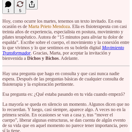
1
5
Hoy, como ocurre los martes, tenemos un texto invitado. En esta
ocasión es de
Marta Prieto Mendoza
. Ella es fisioterapeuta con casi
treinta años de experiencia, especialista en postura, movimiento y
pilates terapéutico. Autora de “15 minutos para aliviar tu dolor de
espalda”. Escribe sobre el cuerpo, el movimiento y la conexión entre
lo que vivimos y lo que sentimos en su boletín digital
Movimiento
Transformador
. Gracias, Marta, por aceptar la invitación y
bienvenida a
Dichos y Bichos
. Adelante.
Hay una pregunta que hago en consulta y que casi nunca nadie
espera. Después de las preguntas básicas de cualquier consulta de
fisioterapia y la exploración pertinente.
Esa pregunta es: ¿Qué estaba pasando en tu vida cuando empezó?
La mayoría se queda en silencio un momento. Algunos dicen que no
lo recuerdan. Y luego, casi siempre, aparece algo. A veces no en la
primera sesión. En ocasiones se van a casa y, tras “mover el
cuerpo”, liberar algunas estructuras, se dan cuenta de algún evento
de su vida que en aquel momento no parece tener importancia, pero
sí la tiene.