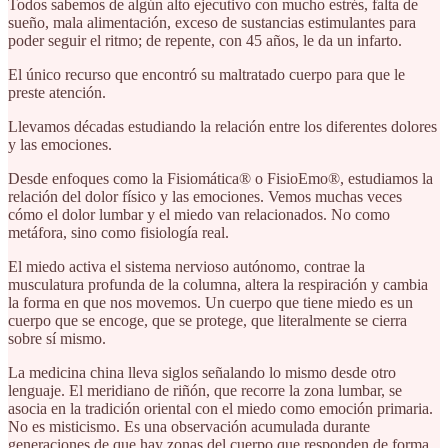
Todos sabemos de algún alto ejecutivo con mucho estrés, falta de
sueño, mala alimentación, exceso de sustancias estimulantes para
poder seguir el ritmo; de repente, con 45 años, le da un infarto.
El único recurso que encontró su maltratado cuerpo para que le
preste atención.
Llevamos décadas estudiando la relación entre los diferentes dolores
y las emociones.
Desde enfoques como la Fisiomática® o FisioEmo®, estudiamos la
relación del dolor físico y las emociones. Vemos muchas veces
cómo el dolor lumbar y el miedo van relacionados. No como
metáfora, sino como fisiología real.
El miedo activa el sistema nervioso autónomo, contrae la
musculatura profunda de la columna, altera la respiración y cambia
la forma en que nos movemos. Un cuerpo que tiene miedo es un
cuerpo que se encoge, que se protege, que literalmente se cierra
sobre sí mismo.
La medicina china lleva siglos señalando lo mismo desde otro
lenguaje. El meridiano de riñón, que recorre la zona lumbar, se
asocia en la tradición oriental con el miedo como emoción primaria.
No es misticismo. Es una observación acumulada durante
generaciones de que hay zonas del cuerpo que responden de forma