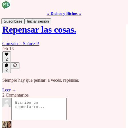
:: Dichos y Bichos ::
Suscribirse
Iniciar sesión
Repensar las cosas.
Gonzalo J. Suárez P.
feb 13
2
2
Siempre hay que pensar; a veces, repensar.
Leer →
2 Comentarios