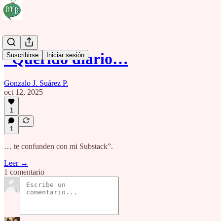
“Querido diario…
Suscribirse
Iniciar sesión
Gonzalo J. Suárez P.
oct 12, 2025
1
1
… te confunden con mi Substack”.
Leer →
1 comentario