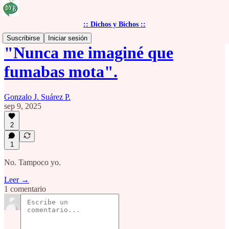
:: Dichos y Bichos ::
Suscribirse
Iniciar sesión
"Nunca me imaginé que
fumabas mota".
Gonzalo J. Suárez P.
sep 9, 2025
2
1
No. Tampoco yo.
Leer →
1 comentario