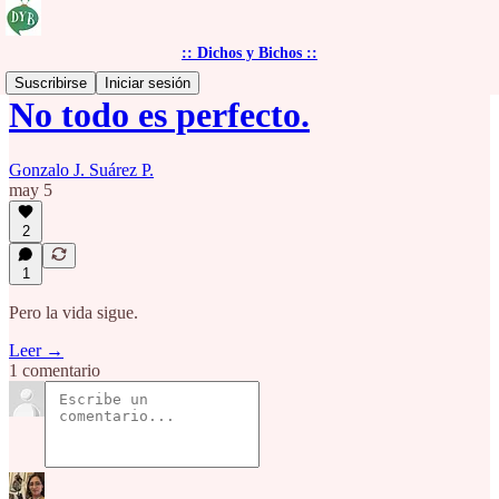
:: Dichos y Bichos ::
Suscribirse
Iniciar sesión
No todo es perfecto.
Gonzalo J. Suárez P.
may 5
2
1
Pero la vida sigue.
Leer →
1 comentario