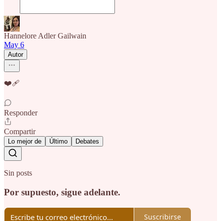
Hannelore Adler Gailwain
May 6
Autor
❤️‍🩹
Responder
Compartir
Lo mejor de
Último
Debates
Sin posts
Por supuesto, sigue adelante.
Suscribirse