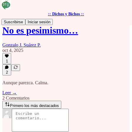
:: Dichos y Bichos ::
Suscribirse
Iniciar sesión
No es pesimismo…
Gonzalo J. Suárez P.
oct 4, 2025
1
2
Aunque parezca. Calma.
Leer →
2 Comentarios
Primero los más destacados