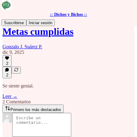
:: Dichos y Bichos ::
Suscribirse
Iniciar sesión
Metas cumplidas
Gonzalo J. Suárez P.
dic 9, 2025
2
2
Se siente genial.
Leer →
2 Comentarios
Primero los más destacados