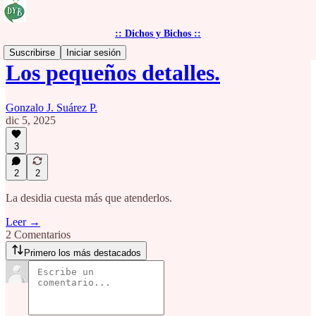
:: Dichos y Bichos ::
Suscribirse
Iniciar sesión
Los pequeños detalles.
Gonzalo J. Suárez P.
dic 5, 2025
3
2
2
La desidia cuesta más que atenderlos.
Leer →
2 Comentarios
Primero los más destacados