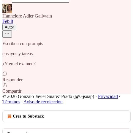
Hannelore Adler Gailwain
Feb 8
Autor
Escriben con prompts
ensayos y tareas.
¿Y en el examen?
Responder
Compartir
© 2026 Gonzalo Javier Suarez Prado (@Gjsuap)
·
Privacidad
∙
Términos
∙
Aviso de recolección
Crea tu Substack