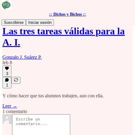
:: Dichos y Bichos ::
Suscribirse
Iniciar sesión
Las tres tareas válidas para la
A. I.
Gonzalo J. Suárez P.
feb 8
3
1
Y cómo hacer que tus alumnos trabajen, aun con ella.
Leer →
1 comentario