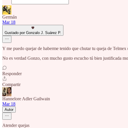
Germán
Mar 18
Gustado por Gonzalo J. Suárez P.
Y me puedo quejar de haberme tenido que chutar tu queja de Telmex (
No es verdad Gonzo, con mucho gusto escucho tú bien justificada moles
Responder
Compartir
Hannelore Adler Gailwain
Mar 18
Autor
Atender quejas