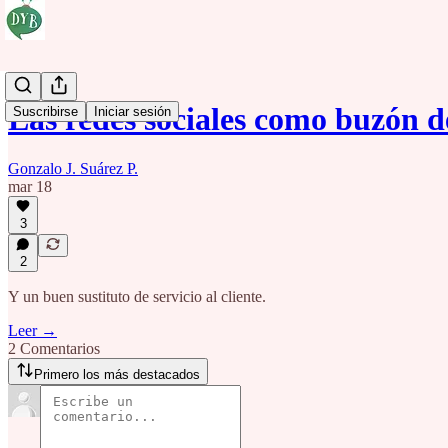
Las redes sociales como buzón d
Suscribirse
Iniciar sesión
Gonzalo J. Suárez P.
mar 18
3
2
Y un buen sustituto de servicio al cliente.
Leer →
2 Comentarios
Primero los más destacados