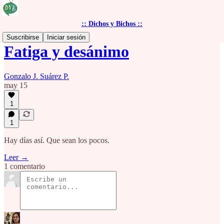
:: Dichos y Bichos ::
Suscribirse
Iniciar sesión
Fatiga y desánimo
Gonzalo J. Suárez P.
may 15
1
1
Hay días así. Que sean los pocos.
Leer →
1 comentario