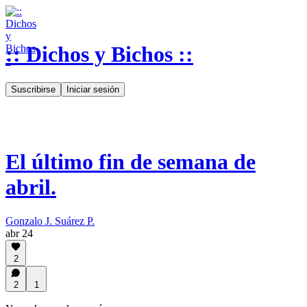
:: Dichos y Bichos ::
Suscribirse
Iniciar sesión
El último fin de semana de
abril.
Gonzalo J. Suárez P.
abr 24
2
2
1