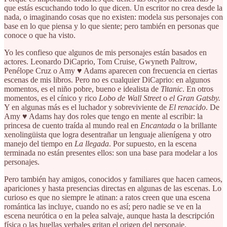
que estás escuchando todo lo que dicen. Un escritor no crea desde la
nada, o imaginando cosas que no existen: modela sus personajes con
base en lo que piensa y lo que siente; pero también en personas que
conoce o que ha visto.
Yo les confieso que algunos de mis personajes están basados en
actores. Leonardo DiCaprio, Tom Cruise, Gwyneth Paltrow,
Penélope Cruz o Amy ♥︎ Adams aparecen con frecuencia en ciertas
escenas de mis libros. Pero no es cualquier DiCaprio: en algunos
momentos, es el niño pobre, bueno e idealista de
Titanic
. En otros
momentos, es el cínico y rico
Lobo de Wall Street
o
el Gran Gatsby.
Y en algunas más es el luchador y sobreviviente de
El renacido
. De
Amy ♥︎ Adams hay dos roles que tengo en mente al escribir: la
princesa de cuento traída al mundo real en
Encantada
o la brillante
xenolingüista que logra desentrañar un lenguaje alienígena y otro
manejo del tiempo en
La llegada
. Por supuesto, en la escena
terminada no están presentes ellos: son una base para modelar a los
personajes.
Pero también hay amigos, conocidos y familiares que hacen cameos,
apariciones y hasta presencias directas en algunas de las escenas. Lo
curioso es que no siempre le atinan: a ratos creen que una escena
romántica las incluye, cuando no es así; pero nadie se ve en la
escena neurótica o en la pelea salvaje, aunque hasta la descripción
física o las huellas verbales gritan el origen del personaje.