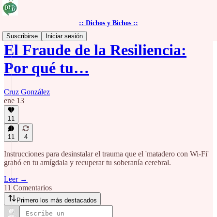
:: Dichos y Bichos ::
Suscribirse
Iniciar sesión
El Fraude de la Resiliencia:
Por qué tu…
Cruz González
ene 13
11
11
4
Instrucciones para desinstalar el trauma que el 'matadero con Wi-Fi'
grabó en tu amígdala y recuperar tu soberanía cerebral.
Leer →
11 Comentarios
Primero los más destacados