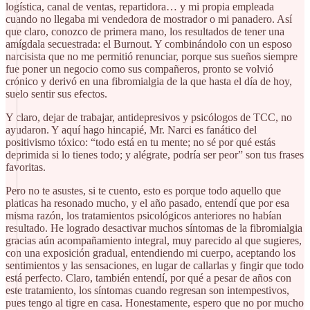
logística, canal de ventas, repartidora… y mi propia empleada
cuando no llegaba mi vendedora de mostrador o mi panadero. Así
que claro, conozco de primera mano, los resultados de tener una
amígdala secuestrada: el Burnout. Y combinándolo con un esposo
narcisista que no me permitió renunciar, porque sus sueños siempre
fue poner un negocio como sus compañeros, pronto se volvió
crónico y derivó en una fibromialgia de la que hasta el día de hoy,
suelo sentir sus efectos.
Y claro, dejar de trabajar, antidepresivos y psicólogos de TCC, no
ayudaron. Y aquí hago hincapié, Mr. Narci es fanático del
positivismo tóxico: “todo está en tu mente; no sé por qué estás
deprimida si lo tienes todo; y alégrate, podría ser peor” son tus frases
favoritas.
Pero no te asustes, si te cuento, esto es porque todo aquello que
platicas ha resonado mucho, y el año pasado, entendí que por esa
misma razón, los tratamientos psicológicos anteriores no habían
resultado. He logrado desactivar muchos síntomas de la fibromialgia
gracias aún acompañamiento integral, muy parecido al que sugieres,
con una exposición gradual, entendiendo mi cuerpo, aceptando los
sentimientos y las sensaciones, en lugar de callarlas y fingir que todo
está perfecto. Claro, también entendí, por qué a pesar de años con
este tratamiento, los síntomas cuando regresan son intempestivos,
pues tengo al tigre en casa. Honestamente, espero que no por mucho