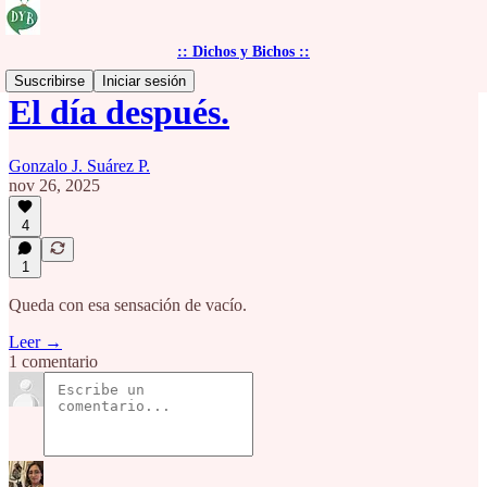
:: Dichos y Bichos ::
Suscribirse
Iniciar sesión
El día después.
Gonzalo J. Suárez P.
nov 26, 2025
4
1
Queda con esa sensación de vacío.
Leer →
1 comentario