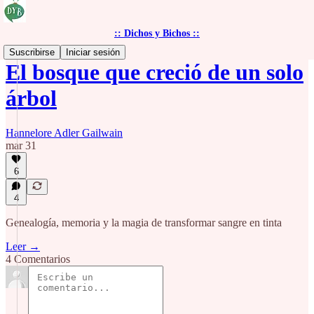
:: Dichos y Bichos ::
Suscribirse
Iniciar sesión
El bosque que creció de un solo
árbol
Hannelore Adler Gailwain
mar 31
6
4
Genealogía, memoria y la magia de transformar sangre en tinta
Leer →
4 Comentarios