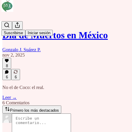
Dia de Muertos en México
Suscribirse
Iniciar sesión
Gonzalo J. Suárez P.
nov 2, 2025
8
6
6
No el de Coco: el real.
Leer →
6 Comentarios
Primero los más destacados