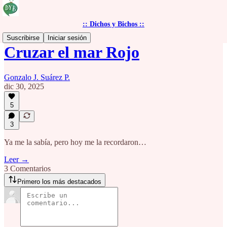
:: Dichos y Bichos ::
Suscribirse
Iniciar sesión
Cruzar el mar Rojo
Gonzalo J. Suárez P.
dic 30, 2025
5
3
Ya me la sabía, pero hoy me la recordaron…
Leer →
3 Comentarios
Primero los más destacados