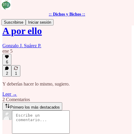
:: Dichos y Bichos ::
Suscribirse
Iniciar sesión
A por ello
Gonzalo J. Suárez P.
ene 5
6
2
1
Y deberías hacer lo mismo, sugiero.
Leer →
2 Comentarios
Primero los más destacados