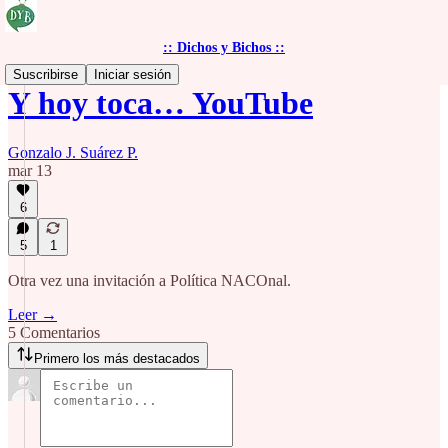
:: Dichos y Bichos ::
Suscribirse
Iniciar sesión
Y hoy toca… YouTube
Gonzalo J. Suárez P.
mar 13
6
5
1
Otra vez una invitación a Política NACOnal.
Leer →
5 Comentarios
Primero los más destacados