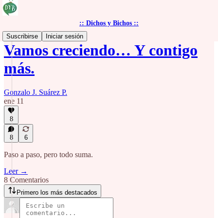
:: Dichos y Bichos ::
Suscribirse
Iniciar sesión
Vamos creciendo… Y contigo
más.
Gonzalo J. Suárez P.
ene 11
8
8
6
Paso a paso, pero todo suma.
Leer →
8 Comentarios
Primero los más destacados