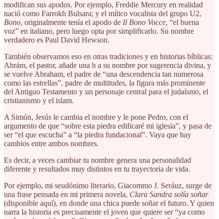
modifican sus apodos. Por ejemplo, Freddie Mercury en realidad
nació como Farrokh Bulsara; y el mítico vocalista del grupo U2,
Bono
, originalmente tenía el apodo de
Il Bono Vocce
, “el buena
voz” en italiano, pero luego opta por simplificarlo. Su nombre
verdadero es Paul David Hewson.
También observamos eso en otras tradiciones y en historias bíblicas:
Abrám, el pastor, añade una h a su nombre por sugerencia divina, y
se vuelve Abraham, el padre de “una descendencia tan numerosa
como las estrellas”, padre de multitudes, la figura más prominente
del Antiguo Testamento y un personaje central para el judaísmo, el
cristianismo y el islam.
A Simón, Jesús le cambia el nombre y le pone Pedro, con el
argumento de que “sobre esta piedra edificaré mi iglesia”, y pasa de
ser “el que escucha” a “la piedra fundacional”. Vaya que hay
cambios entre ambos nombres.
Es decir, a veces cambiar tu nombre genera una personalidad
diferente y resultados muy distintos en tu trayectoria de vida.
Por ejemplo, mi seudónimo literario, Giacommo J. Seráuz, surge de
una frase pensada en mi primera novela,
Clara Sandra solía soñar
(disponible aquí), en donde una chica puede soñar el futuro. Y quien
narra la historia es precisamente el joven que quiere ser “ya como