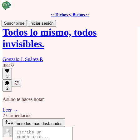
:: Dichos y Bichos ::
Suscribirse
Iniciar sesión
Todos lo mismo, todos
invisibles.
Gonzalo J. Suárez P.
mar 8
3
2
Así no te haces notar.
Leer →
2 Comentarios
Primero los más destacados