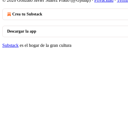
© 2026 Gonzalo Javier Suarez Prado (@Gjsuap)
·
Privacidad
∙
Térmi
Crea tu Substack
Descargar la app
Substack
es el hogar de la gran cultura