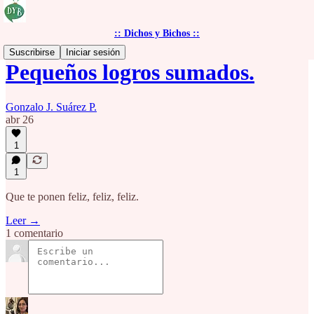
:: Dichos y Bichos ::
Suscribirse
Iniciar sesión
Pequeños logros sumados.
Gonzalo J. Suárez P.
abr 26
1
1
Que te ponen feliz, feliz, feliz.
Leer →
1 comentario