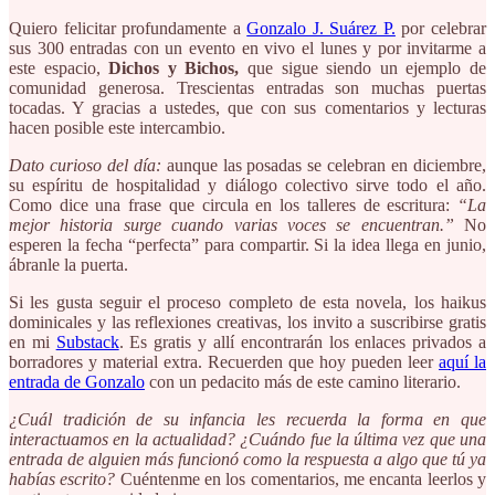
Quiero felicitar profundamente a
Gonzalo J. Suárez P.
por celebrar
sus 300 entradas con un evento en vivo el lunes y por invitarme a
este espacio,
Dichos y Bichos,
que sigue siendo un ejemplo de
comunidad generosa. Trescientas entradas son muchas puertas
tocadas. Y gracias a ustedes, que con sus comentarios y lecturas
hacen posible este intercambio.
Dato curioso del día:
aunque las posadas se celebran en diciembre,
su espíritu de hospitalidad y diálogo colectivo sirve todo el año.
Como dice una frase que circula en los talleres de escritura:
“La
mejor historia surge cuando varias voces se encuentran.”
No
esperen la fecha “perfecta” para compartir. Si la idea llega en junio,
ábranle la puerta.
Si les gusta seguir el proceso completo de esta novela, los haikus
dominicales y las reflexiones creativas, los invito a suscribirse gratis
en mi
Substack
. Es gratis y allí encontrarán los enlaces privados a
borradores y material extra. Recuerden que hoy pueden leer
aquí la
entrada de Gonzalo
con un pedacito más de este camino literario.
¿Cuál tradición de su infancia les recuerda la forma en que
interactuamos en la actualidad? ¿Cuándo fue la última vez que una
entrada de alguien más funcionó como la respuesta a algo que tú ya
habías escrito?
Cuéntenme en los comentarios, me encanta leerlos y