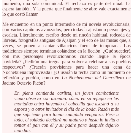
momento, una sola comunidad. El rechazo es parte del ritual. La
espera también. Y la puerta que finalmente se abre vale exactamente
lo que costó llamar.
Me encuentro en un punto intermedio de mi novela revolucionaria,
con varios capítulos avanzados, pero todavía ajustando personajes y
escaleta. Literalmente, escribo desde mi rincón habitual, rodeada de
libretas, fotografías antiguas de Ajalpan y el eco de las musas que, a
veces, se ponen a cantar villancicos fuera de temporada. Las
tradiciones siempre terminan colándose en la ficción. ¿Qué sucederá
con mis personajes revolucionarios cuando llegue la época
navideña? ¿Pedirán una tregua para volver a celebrar a sus pueblos
respectivos? ¿Traerán provisiones para hacer una cena de
Nochebuena improvisada? ¿O usarán la fecha como un momento de
reflexión y perdón, como en
La Nochebuena del Guerrillero
de
Jacinto Octavio Picón?
En plena contienda carlista, un joven combatiente
viudo observa con asombro cómo en su refugio en las
montañas entra huyendo el cabecilla que asesinó a su
esposa y a otros invitados el día de la boda. Razón más
que suficiente para tomar cumplida venganza. Pese a
todo, el soldado decidirá no matarlo y hasta lo invita a
tomar el pan con él y su padre para después dejarlo
marchar.