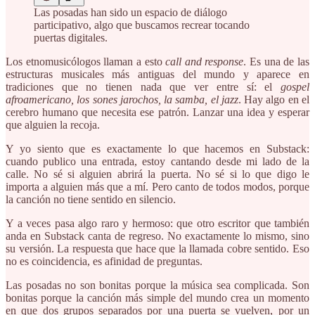
Las posadas han sido un espacio de diálogo
participativo, algo que buscamos recrear tocando
puertas digitales.
Los etnomusicólogos llaman a esto
call and response
. Es una de las
estructuras musicales más antiguas del mundo y aparece en
tradiciones que no tienen nada que ver entre sí: el
gospel
afroamericano, los sones jarochos, la samba, el jazz
. Hay algo en el
cerebro humano que necesita ese patrón. Lanzar una idea y esperar
que alguien la recoja.
Y yo siento que es exactamente lo que hacemos en Substack:
cuando publico una entrada, estoy cantando desde mi lado de la
calle. No sé si alguien abrirá la puerta. No sé si lo que digo le
importa a alguien más que a mí. Pero canto de todos modos, porque
la canción no tiene sentido en silencio.
Y a veces pasa algo raro y hermoso: que otro escritor que también
anda en Substack canta de regreso. No exactamente lo mismo, sino
su versión. La respuesta que hace que la llamada cobre sentido. Eso
no es coincidencia, es afinidad de preguntas.
Las posadas no son bonitas porque la música sea complicada. Son
bonitas porque la canción más simple del mundo crea un momento
en que dos grupos separados por una puerta se vuelven, por un