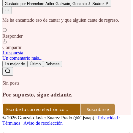
Gustado por Hannelore Adler Gailwain, Gonzalo J. Suárez P.
Me ha encantado eso de cantar y que alguien cante de regreso.
Responder
Compartir
1 respuesta
Un comentario más...
Lo mejor de
Último
Debates
Sin posts
Por supuesto, sigue adelante.
Suscribirse
© 2026 Gonzalo Javier Suarez Prado (@Gjsuap)
·
Privacidad
∙
Términos
∙
Aviso de recolección