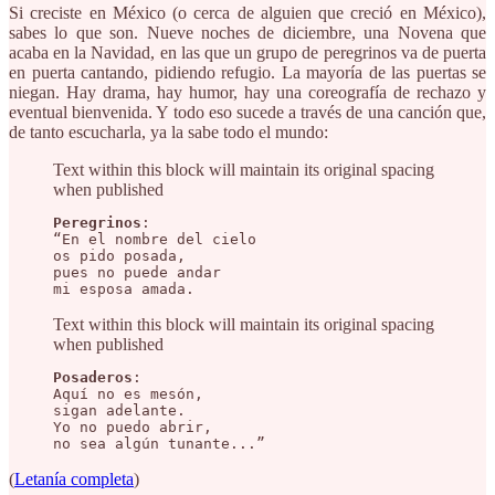
Si creciste en México (o cerca de alguien que creció en México),
sabes lo que son. Nueve noches de diciembre, una Novena que
acaba en la Navidad, en las que un grupo de peregrinos va de puerta
en puerta cantando, pidiendo refugio. La mayoría de las puertas se
niegan. Hay drama, hay humor, hay una coreografía de rechazo y
eventual bienvenida. Y todo eso sucede a través de una canción que,
de tanto escucharla, ya la sabe todo el mundo:
Text within this block will maintain its original spacing
when published
Peregrinos
:

“En el nombre del cielo

os pido posada,

pues no puede andar

mi esposa amada.
Text within this block will maintain its original spacing
when published
Posaderos
:

Aquí no es mesón,

sigan adelante.

Yo no puedo abrir,

no sea algún tunante...”
(
Letanía completa
)