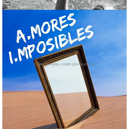
Cuatro portadas, cuatro provocaciones
2
2
1
Compartir
Anterior
Siguiente
Discusión sobre este post