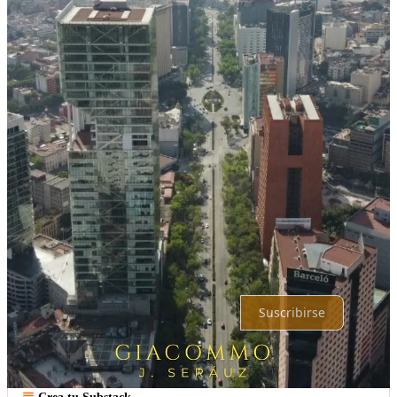
Jun 9
Estuvo muy agradable, siempre que te veo o leo aprendo mucho.
Gracias
Responder
Compartir
Lo mejor de
Último
Debates
Sin posts
Por supuesto, sigue adelante.
Suscribirse
© 2026 Gonzalo Javier Suarez Prado (@Gjsuap)
·
Privacidad
∙
Términos
∙
Aviso de recolección