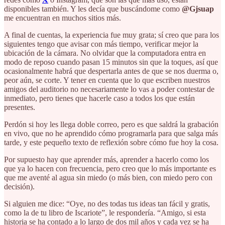
disponibles también. Y les decía que buscándome como
@Gjsuap
me encuentran en muchos sitios más.
A final de cuentas, la experiencia fue muy grata; sí creo que para los
siguientes tengo que avisar con más tiempo, verificar mejor la
ubicación de la cámara. No olvidar que la computadora entra en
modo de reposo cuando pasan 15 minutos sin que la toques, así que
ocasionalmente habrá que despertarla antes de que se nos duerma o,
peor aún, se corte. Y tener en cuenta que lo que escriben nuestros
amigos del auditorio no necesariamente lo vas a poder contestar de
inmediato, pero tienes que hacerle caso a todos los que están
presentes.
Perdón si hoy les llega doble correo, pero es que saldrá la grabación
en vivo, que no he aprendido cómo programarla para que salga más
tarde, y este pequeño texto de reflexión sobre cómo fue hoy la cosa.
Por supuesto hay que aprender más, aprender a hacerlo como los
que ya lo hacen con frecuencia, pero creo que lo más importante es
que me aventé al agua sin miedo (o más bien, con miedo pero con
decisión).
Si alguien me dice: “Oye, no des todas tus ideas tan fácil y gratis,
como la de tu libro de Iscariote”, le respondería. “Amigo, si esta
historia se ha contado a lo largo de dos mil años y cada vez se ha