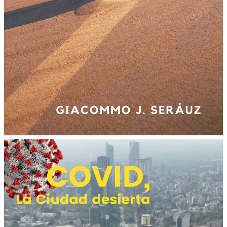
Comentarios
Restacks
Hannelore Adler Gailwain
Jun 8
Autor
Gran charla en vivo,
compartes tu experiencia:
mentor y escritor.
Responder
Compartir
María Antonia Andrade