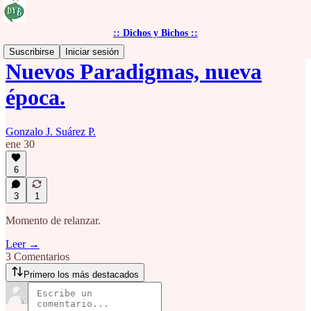
:: Dichos y Bichos ::
Suscribirse
Iniciar sesión
Nuevos Paradigmas, nueva
época.
Gonzalo J. Suárez P.
ene 30
6
3
1
Momento de relanzar.
Leer →
3 Comentarios
Primero los más destacados