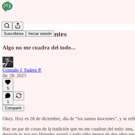
Los Santos Inocentes
Suscribirse
Iniciar sesión
Algo no me cuadra del todo...
Gonzalo J. Suárez P.
dic 28, 2025
5
1
Compartir
Okey. Hoy es 28 de diciembre, día de “los santos inocentes”, y se ref
Hay un par de cosas de la tradición que no me cuadran del todo: una
después (y por eso Herodes agarró a todo niño menor de dos años para