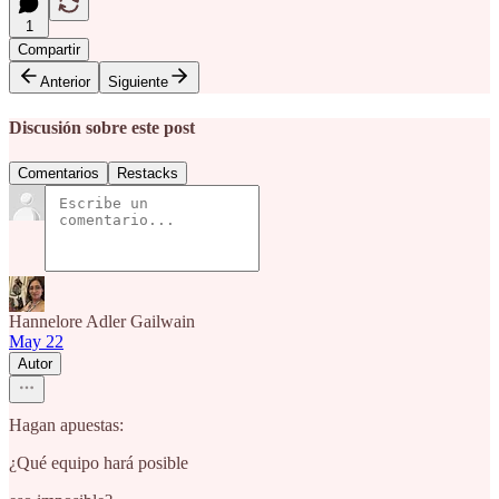
1
Compartir
Anterior
Siguiente
Discusión sobre este post
Comentarios
Restacks
Hannelore Adler Gailwain
May 22
Autor
Hagan apuestas:
¿Qué equipo hará posible