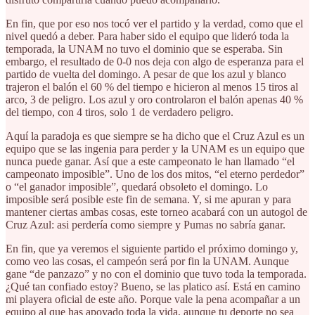
En fin, que por eso nos tocó ver el partido y la verdad, como que el
nivel quedó a deber. Para haber sido el equipo que lideró toda la
temporada, la UNAM no tuvo el dominio que se esperaba. Sin
embargo, el resultado de 0-0 nos deja con algo de esperanza para el
partido de vuelta del domingo. A pesar de que los azul y blanco
trajeron el balón el 60 % del tiempo e hicieron al menos 15 tiros al
arco, 3 de peligro. Los azul y oro controlaron el balón apenas 40 %
del tiempo, con 4 tiros, solo 1 de verdadero peligro.
Aquí la paradoja es que siempre se ha dicho que el Cruz Azul es un
equipo que se las ingenia para perder y la UNAM es un equipo que
nunca puede ganar. Así que a este campeonato le han llamado “el
campeonato imposible”. Uno de los dos mitos, “el eterno perdedor”
o “el ganador imposible”, quedará obsoleto el domingo. Lo
imposible será posible este fin de semana. Y, si me apuran y para
mantener ciertas ambas cosas, este torneo acabará con un autogol de
Cruz Azul: asi perdería como siempre y Pumas no sabría ganar.
En fin, que ya veremos el siguiente partido el próximo domingo y,
como veo las cosas, el campeón será por fin la UNAM. Aunque
gane “de panzazo” y no con el dominio que tuvo toda la temporada.
¿Qué tan confiado estoy? Bueno, se las platico así. Está en camino
mi playera oficial de este año. Porque vale la pena acompañar a un
equipo al que has apoyado toda la vida, aunque tu deporte no sea