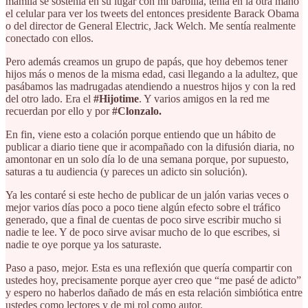
mamila se sostenía en su lugar con mi barbilla, tenía en la otra mano
el celular para ver los tweets del entonces presidente Barack Obama
o del director de General Electric, Jack Welch. Me sentía realmente
conectado con ellos.
Pero además creamos un grupo de papás, que hoy debemos tener
hijos más o menos de la misma edad, casi llegando a la adultez, que
pasábamos las madrugadas atendiendo a nuestros hijos y con la red
del otro lado. Era el
#Hijotime
. Y varios amigos en la red me
recuerdan por ello y por
#Clonzalo.
En fin, viene esto a colación porque entiendo que un hábito de
publicar a diario tiene que ir acompañado con la difusión diaria, no
amontonar en un solo día lo de una semana porque, por supuesto,
saturas a tu audiencia (y pareces un adicto sin solución).
Ya les contaré si este hecho de publicar de un jalón varias veces o
mejor varios días poco a poco tiene algún efecto sobre el tráfico
generado, que a final de cuentas de poco sirve escribir mucho si
nadie te lee. Y de poco sirve avisar mucho de lo que escribes, si
nadie te oye porque ya los saturaste.
Paso a paso, mejor. Esta es una reflexión que quería compartir con
ustedes hoy, precisamente porque ayer creo que “me pasé de adicto”
y espero no haberlos dañado de más en esta relación simbiótica entre
ustedes como lectores y de mi rol como autor.