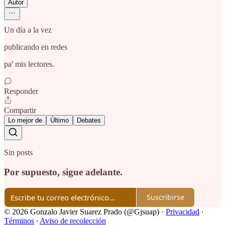
Autor
Un día a la vez
publicando en redes
pa' mis lectores.
Responder
Compartir
Lo mejor de
Último
Debates
Sin posts
Por supuesto, sigue adelante.
Suscribirse
© 2026 Gonzalo Javier Suarez Prado (@Gjsuap)
·
Privacidad
∙
Términos
∙
Aviso de recolección