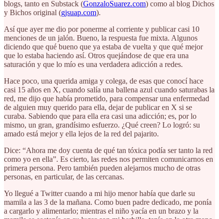
blogs, tanto en Substack (
GonzaloSuarez.com
) como al blog Dichos
y Bichos original (
gjsuap.com
).
Así que ayer me dio por ponerme al corriente y publicar casi 10
menciones de un jalón. Bueno, la respuesta fue mixta. Algunos
diciendo que qué bueno que ya estaba de vuelta y que qué mejor
que lo estaba haciendo así. Otros quejándose de que era una
saturación y que lo mío es una verdadera adicción a redes.
Hace poco, una querida amiga y colega, de esas que conocí hace
casi 15 años en X, cuando salía una ballena azul cuando saturabas la
red, me dijo que había prometido, para compensar una enfermedad
de alguien muy querido para ella, dejar de publicar en X si se
curaba. Sabiendo que para ella era casi una adicción; es, por lo
mismo, un gran, grandísimo esfuerzo. ¿Qué creen? Lo logró: su
amado está mejor y ella lejos de la red del pajarito.
Dice: “Ahora me doy cuenta de qué tan tóxica podía ser tanto la red
como yo en ella”. Es cierto, las redes nos permiten comunicarnos en
primera persona. Pero también pueden alejarnos mucho de otras
personas, en particular, de las cercanas.
Yo llegué a Twitter cuando a mi hijo menor había que darle su
mamila a las 3 de la mañana. Como buen padre dedicado, me ponía
a cargarlo y alimentarlo; mientras el niño yacía en un brazo y la