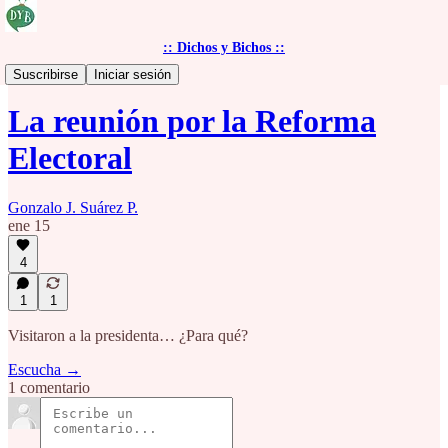
:: Dichos y Bichos ::
Contexto Legislativo
Suscribirse
Iniciar sesión
La reunión por la Reforma
Electoral
Gonzalo J. Suárez P.
ene 15
4
1
1
Visitaron a la presidenta… ¿Para qué?
Escucha →
1 comentario