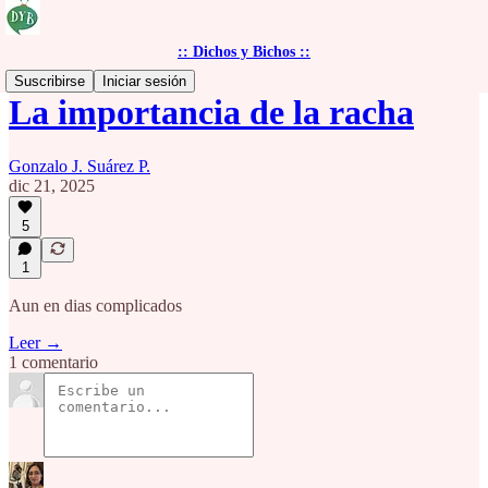
:: Dichos y Bichos ::
Suscribirse
Iniciar sesión
La importancia de la racha
Gonzalo J. Suárez P.
dic 21, 2025
5
1
Aun en dias complicados
Leer →
1 comentario