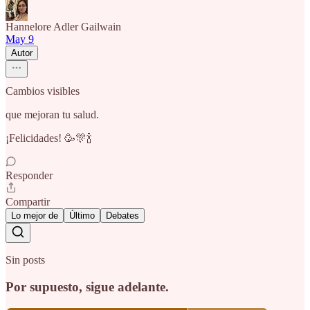
Hannelore Adler Gailwain
May 9
Autor
Cambios visibles
que mejoran tu salud.
¡Felicidades! 🥳🎊🍾
Responder
Compartir
Lo mejor de
Último
Debates
Sin posts
Por supuesto, sigue adelante.