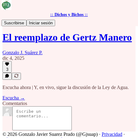
:: Dichos y Bichos ::
Contexto Legislativo
Suscribirse
Iniciar sesión
El reemplazo de Gertz Manero
Gonzalo J. Suárez P.
dic 4, 2025
3
Escucha ahora | Y, en vivo, sigue la discusión de la Ley de Agua.
Escucha →
Comentarios
© 2026 Gonzalo Javier Suarez Prado (@Gjsuap)
·
Privacidad
∙