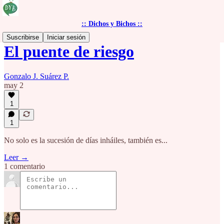
:: Dichos y Bichos ::
Suscribirse
Iniciar sesión
El puente de riesgo
Gonzalo J. Suárez P.
may 2
1
1
No solo es la sucesión de días inháiles, también es...
Leer →
1 comentario