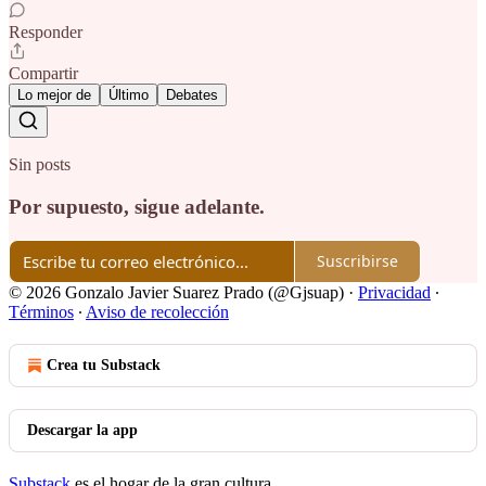
Responder
Compartir
Lo mejor de
Último
Debates
Sin posts
Por supuesto, sigue adelante.
Suscribirse
© 2026 Gonzalo Javier Suarez Prado (@Gjsuap)
·
Privacidad
∙
Términos
∙
Aviso de recolección
Crea tu Substack
Descargar la app
Substack
es el hogar de la gran cultura